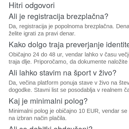
Hitri odgovori
Ali je registracija brezplačna?
Da, registracija je popolnoma brezplačna. Denar
želite igrati za pravi denar.
Kako dolgo traja preverjanje identit
Običajno 24 do 48 ur, vendar lahko v času več
traja dlje. Priporočamo, da dokumente naložite t
Ali lahko stavim na šport v živo?
Da, večina platform ponuja stave v živo na štev
dogodke. Stavni list se posodablja v realnem č
Kaj je minimalni polog?
Minimalni polog je običajno 10 EUR, vendar se 
na izbran način plačila.
Ali so dobitki obdavčeni?