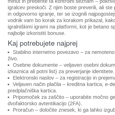
minut in preberite ta kontrolni seznam – pokriva
igralcev preskoči. Z njim boste preverili, ali ste
in odgovorno igranje, ter se izognili najpogost
vodnik vam bo korak za korakom prikazal, kako
igralniškimi igrami na platformi, kot je betano s
najbolje izkoristiti bonuse.
Kaj potrebujete najprej
Stabilno internetno povezavo – za nemoteno 
živo.
Osebne dokumente – veljaven osebni dokum
izkaznica ali potni list) za preverjanje identitete.
Elektronski naslov – za registracijo in prejem
Veljaven način plačila – kreditna kartica, e-de
predplačniška kartica.
Pripomoček za zaščito – uporabite močno gesl
dvofaktorsko avtentikacijo (2FA).
Proračun – določite znesek, ki ga lahko izgubi