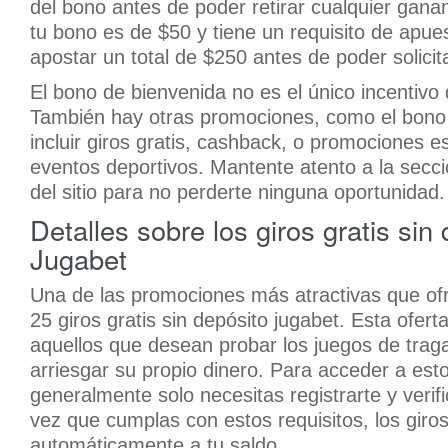
del bono antes de poder retirar cualquier ganan
tu bono es de $50 y tiene un requisito de apue
apostar un total de $250 antes de poder solicita
El bono de bienvenida no es el único incentivo
También hay otras promociones, como el bono
incluir giros gratis, cashback, o promociones e
eventos deportivos. Mantente atento a la secc
del sitio para no perderte ninguna oportunidad.
Detalles sobre los giros gratis sin
Jugabet
Una de las promociones más atractivas que of
25 giros gratis sin depósito jugabet. Esta ofert
aquellos que desean probar los juegos de tra
arriesgar su propio dinero. Para acceder a esto
generalmente solo necesitas registrarte y verif
vez que cumplas con estos requisitos, los giro
automáticamente a tu saldo.