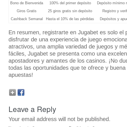
Bono de Bienvenida
100% del primer depósito
Depósito mínimo r
Giros Gratis
25 giros gratis sin depósito
Registro y veri
Cashback Semanal
Hasta el 10% de las pérdidas
Depósitos y apu
En resumen, registrarte en Jugabet es solo el
disfrutar de una experiencia de juego emocion
atractivos, una amplia variedad de juegos y mé
fáciles, Jugabet se presenta como una excelen
apostadores y amantes de los casinos. ¡No du
todas las oportunidades que te ofrece y buena 
apuestas!
Leave a Reply
Your email address will not be published.