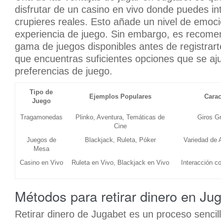
disfrutar de un casino en vivo donde puedes in
crupieres reales. Esto añade un nivel de emoci
experiencia de juego. Sin embargo, es recomen
gama de juegos disponibles antes de registrart
que encuentras suficientes opciones que se aj
preferencias de juego.
Tipo de
Ejemplos Populares
Carac
Juego
Tragamonedas
Plinko, Aventura, Temáticas de
Giros Gr
Cine
Juegos de
Blackjack, Ruleta, Póker
Variedad de 
Mesa
Casino en Vivo
Ruleta en Vivo, Blackjack en Vivo
Interacción c
Métodos para retirar dinero en Ju
Retirar dinero de Jugabet es un proceso sencil