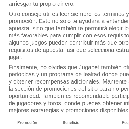
arriesgar tu propio dinero.
Otro consejo útil es leer siempre los términos
promoción. Esto no solo te ayudará a entender 
apuesta, sino que también te permitirá elegir l
más favorables para cumplir con esos requisito
algunos juegos pueden contribuir más que otro
requisitos de apuesta, así que selecciona est
jugar.
Finalmente, no olvides que Jugabet también o
periódicas y un programa de lealtad donde pu
y obtener recompensas adicionales. Mantente a
la sección de promociones del sitio para no pe
oportunidad. También es recomendable partici
de jugadores y foros, donde puedes obtener in
mejores estrategias y promociones disponibles
Promoción
Beneficio
Req