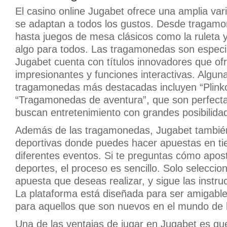
El casino online Jugabet ofrece una amplia va
se adaptan a todos los gustos. Desde tragam
hasta juegos de mesa clásicos como la ruleta y
algo para todos. Las tragamonedas son especi
Jugabet cuenta con títulos innovadores que of
impresionantes y funciones interactivas. Algun
tragamonedas más destacadas incluyen “Plink
“Tragamonedas de aventura”, que son perfecta
buscan entretenimiento con grandes posibilida
Además de las tragamonedas, Jugabet tambié
deportivas donde puedes hacer apuestas en ti
diferentes eventos. Si te preguntas cómo apos
deportes, el proceso es sencillo. Solo seleccion
apuesta que deseas realizar, y sigue las instru
La plataforma está diseñada para ser amigable 
para aquellos que son nuevos en el mundo de 
Una de las ventajas de jugar en Jugabet es q