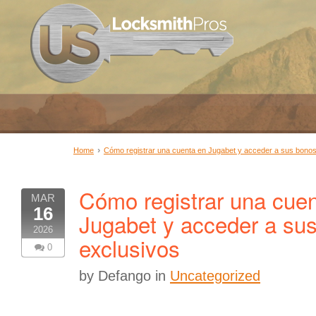
›
Home
Cómo registrar una cuenta en Jugabet y acceder a sus bonos
Cómo registrar una cue
MAR
16
Jugabet y acceder a su
2026
exclusivos
0
by Defango in
Uncategorized