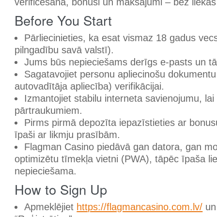
verificēšana, bonusi un maksājumi – bez liekas
Before You Start
Pārliecinieties, ka esat vismaz 18 gadus vecs
pilngadību savā valstī).
Jums būs nepieciešams derīgs e-pasts un t
Sagatavojiet personu apliecinošu dokumentu 
autovadītāja apliecība) verifikācijai.
Izmantojiet stabilu interneta savienojumu, lai 
pārtraukumiem.
Pirms pirmā depozīta iepazīstieties ar bonu
īpaši ar likmju prasībām.
Flagman Casino piedāvā gan datora, gan mo
optimizētu tīmekļa vietni (PWA), tāpēc īpaša li
nepieciešama.
How to Sign Up
Apmeklējiet
https://flagmancasino.com.lv/
un 