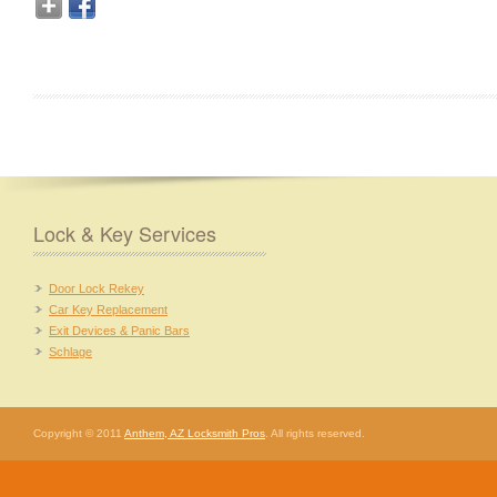
Lock & Key Services
Door Lock Rekey
Car Key Replacement
Exit Devices & Panic Bars
Schlage
Copyright © 2011
Anthem, AZ Locksmith Pros
. All rights reserved.