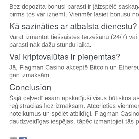
Bez depozīta bonusi parasti ir jāizspēlē saska
pirms tos var izņemt. Vienmēr lasiet bonusu n
Kā sazināties ar atbalsta dienestu?
Varat izmantot tiešsaistes tērzēšanu (24/7) vai 
parasti nāk dažu stundu laikā.
Vai kriptovalūtas ir pieņemtas?
Jā, Flagman Casino akceptē Bitcoin un Ethere
gan izmaksām.
Conclusion
Šajā ceļvedī esam apskatījuši visus būtiskos a
reģistrācijas līdz izmaksām. Atcerieties vienm
noteikumus un spēlēt atbildīgi. Flagman Casin
daudzveidīgas iespējas, tāpēc izmantojiet tās pr