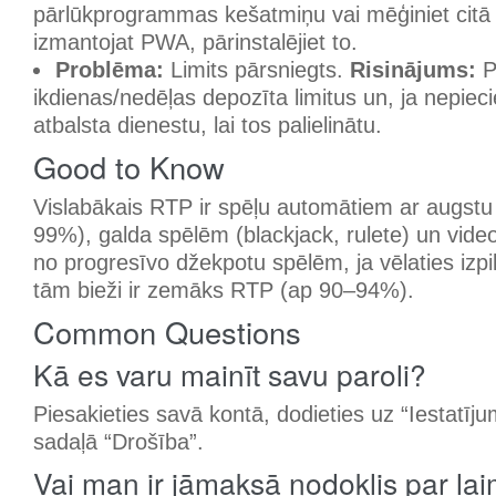
pārlūkprogrammas kešatmiņu vai mēģiniet cit
izmantojat PWA, pārinstalējiet to.
Problēma:
Limits pārsniegts.
Risinājums:
P
ikdienas/nedēļas depozīta limitus un, ja nepiec
atbalsta dienestu, lai tos palielinātu.
Good to Know
Vislabākais RTP ir spēļu automātiem ar augstu 
99%), galda spēlēm (blackjack, rulete) un video
no progresīvo džekpotu spēlēm, ja vēlaties izpil
tām bieži ir zemāks RTP (ap 90–94%).
Common Questions
Kā es varu mainīt savu paroli?
Piesakieties savā kontā, dodieties uz “Iestatīju
sadaļā “Drošība”.
Vai man ir jāmaksā nodoklis par la