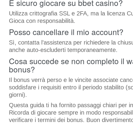
È sicuro giocare su bbet casino?
Utilizza crittografia SSL e 2FA, ma la licenza
Gioca con responsabilità.
Posso cancellare il mio account?
Sì, contatta l’assistenza per richiedere la chius
anche auto-escluderti temporaneamente.
Cosa succede se non completo il w
bonus?
Il bonus verrà perso e le vincite associate cance
soddisfare i requisiti entro il periodo stabilito (
giorni).
Questa guida ti ha fornito passaggi chiari per i
Ricorda di giocare sempre in modo responsabile
verificare i termini dei bonus. Buon divertiment