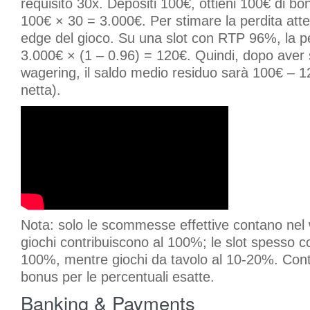
requisito 30x. Depositi 100€, ottieni 100€ di bo
100€ × 30 = 3.000€. Per stimare la perdita att
edge del gioco. Su una slot con RTP 96%, la pe
3.000€ × (1 – 0.96) = 120€. Quindi, dopo aver s
wagering, il saldo medio residuo sarà 100€ – 1
netta).
Nota: solo le scommesse effettive contano nel w
giochi contribuiscono al 100%; le slot spesso c
100%, mentre giochi da tavolo al 10-20%. Contro
bonus per le percentuali esatte.
Banking & Payments