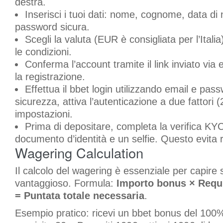
destra.
Inserisci i tuoi dati: nome, cognome, data di 
password sicura.
Scegli la valuta (EUR è consigliata per l’Italia
le condizioni.
Conferma l’account tramite il link inviato via
la registrazione.
Effettua il bbet login utilizzando email e pa
sicurezza, attiva l’autenticazione a due fattori 
impostazioni.
Prima di depositare, completa la verifica KY
documento d’identità e un selfie. Questo evita rit
Wagering Calculation
Il calcolo del wagering è essenziale per capire
vantaggioso. Formula:
Importo bonus × Requ
= Puntata totale necessaria
.
Esempio pratico: ricevi un bbet bonus del 100