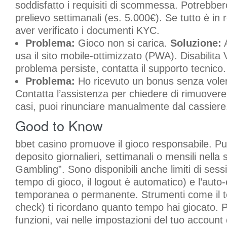
soddisfatto i requisiti di scommessa. Potrebbero 
prelievo settimanali (es. 5.000€). Se tutto è in 
aver verificato i documenti KYC.
Problema:
Gioco non si carica.
Soluzione:
A
usa il sito mobile-ottimizzato (PWA). Disabilita
problema persiste, contatta il supporto tecnico.
Problema:
Ho ricevuto un bonus senza vole
Contatta l’assistenza per chiedere di rimuovere 
casi, puoi rinunciare manualmente dal cassiere
Good to Know
bbet casino promuove il gioco responsabile. Puo
deposito giornalieri, settimanali o mensili nell
Gambling”. Sono disponibili anche limiti di ses
tempo di gioco, il logout è automatico) e l’auto
temporanea o permanente. Strumenti come il test
check) ti ricordano quanto tempo hai giocato. P
funzioni, vai nelle impostazioni del tuo account 