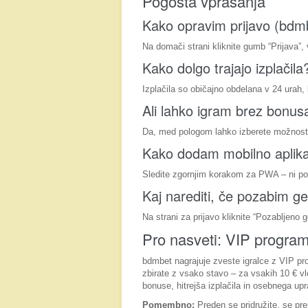
Pogosta vprašanja
Kako opravim prijavo (bdmb
Na domači strani kliknite gumb “Prijava”, 
Kako dolgo trajajo izplačila
Izplačila so običajno obdelana v 24 urah, 
Ali lahko igram brez bonus
Da, med pologom lahko izberete možnost
Kako dodam mobilno aplikac
Sledite zgornjim korakom za PWA – ni pot
Kaj narediti, če pozabim g
Na strani za prijavo kliknite “Pozabljeno 
Pro nasveti: VIP progra
bdmbet nagrajuje zveste igralce z VIP p
zbirate z vsako stavo – za vsakih 10 € vl
bonuse, hitrejša izplačila in osebnega upra
Pomembno:
Preden se pridružite, se prep