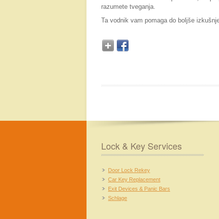
razumete tveganja.
Ta vodnik vam pomaga do boljše izkušnje 
Lock & Key Services
Door Lock Rekey
Car Key Replacement
Exit Devices & Panic Bars
Schlage