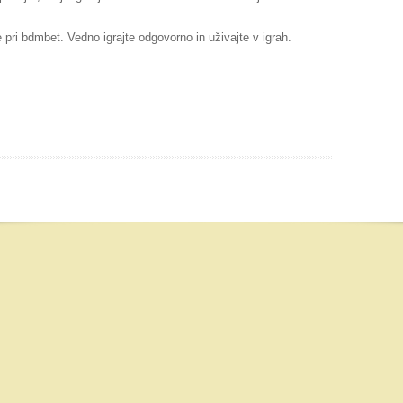
pri bdmbet. Vedno igrajte odgovorno in uživajte v igrah.