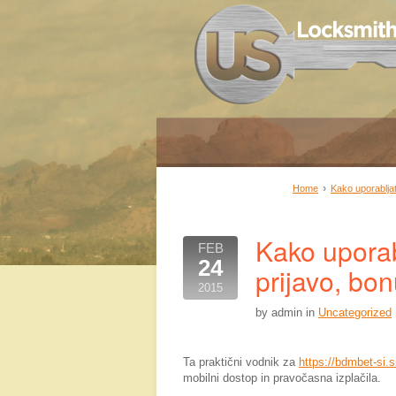
›
Home
Kako uporabljat
Kako uporab
FEB
24
prijavo, bo
2015
by admin in
Uncategorized
Ta praktični vodnik za
https://bdmbet-si.s
mobilni dostop in pravočasna izplačila.