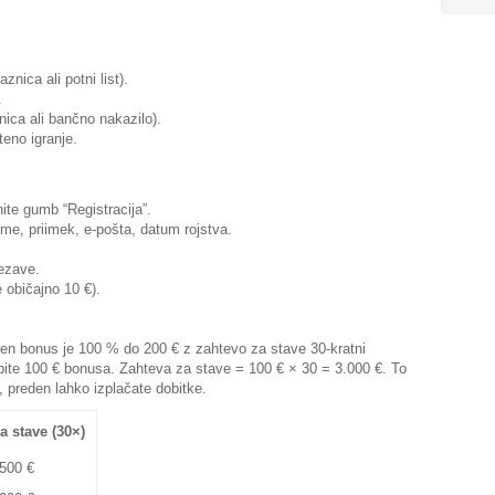
nica ali potni list).
.
rnica ali bančno nakazilo).
eno igranje.
ite gumb “Registracija”.
ime, priimek, e-pošta, datum rojstva.
vezave.
 običajno 10 €).
čen bonus je 100 % do 200 € z zahtevo za stave 30-kratni
bite 100 € bonusa. Zahteva za stave = 100 € × 30 = 3.000 €. To
 preden lahko izplačate dobitke.
a stave (30×)
500 €