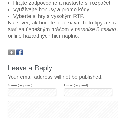
Hrajte zodpovedne a nastavte si rozpočet.
Využívajte bonusy a promo kódy.
Vyberte si hry s vysokým RTP.
Na záver, ak budete dodržiavať tieto tipy a str
stať sa úspešným hráčom v
paradise 8 casino
online hazardných hier naplno.
Leave a Reply
Your email address will not be published.
Name (required)
Email (required)