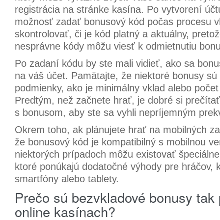
registrácia na stránke kasína. Po vytvorení úč
možnosť zadať bonusový kód počas procesu vkl
skontrolovať, či je kód platný a aktuálny, preto
nesprávne kódy môžu viesť k odmietnutiu bon
Po zadaní kódu by ste mali vidieť, ako sa bonu
na váš účet. Pamätajte, že niektoré bonusy sú 
podmienky, ako je minimálny vklad alebo počet
Predtým, než začnete hrať, je dobré si prečít
s bonusom, aby ste sa vyhli nepríjemným pre
Okrem toho, ak plánujete hrať na mobilných zar
že bonusový kód je kompatibilný s mobilnou ve
niektorých prípadoch môžu existovať špeciáln
ktoré ponúkajú dodatočné výhody pre hráčov, k
smartfóny alebo tablety.
Prečo sú bezvkladové bonusy tak 
online kasínach?