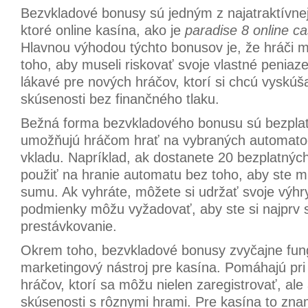
Bezvkladové bonusy sú jedným z najatraktívne
ktoré online kasína, ako je
paradise 8 online ca
Hlavnou výhodou týchto bonusov je, že hráči 
toho, aby museli riskovať svoje vlastné peniaze
lákavé pre nových hráčov, ktorí si chcú vyskúš
skúsenosti bez finančného tlaku.
Bežná forma bezvkladového bonusu sú bezplatn
umožňujú hráčom hrať na vybraných automatoc
vkladu. Napríklad, ak dostanete 20 bezplatnýc
použiť na hranie automatu bez toho, aby ste mu
sumu. Ak vyhráte, môžete si udržať svoje výhry
podmienky môžu vyžadovať, aby ste si najprv s
prestávkovanie.
Okrem toho, bezvkladové bonusy zvyčajne fung
marketingový nástroj pre kasína. Pomáhajú pri
hráčov, ktorí sa môžu nielen zaregistrovať, ale 
skúsenosti s rôznymi hrami. Pre kasína to zna