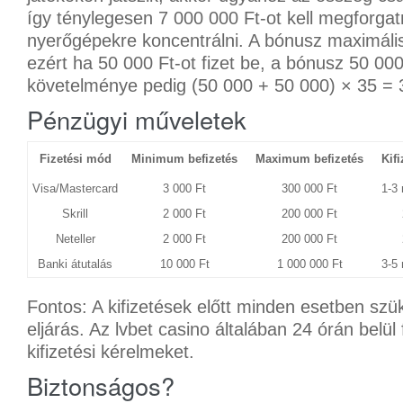
így ténylegesen 7 000 000 Ft-ot kell megforga
nyerőgépekre koncentrálni. A bónusz maximális
ezért ha 50 000 Ft-ot fizet be, a bónusz 50 000
követelménye pedig (50 000 + 50 000) × 35 = 
Pénzügyi műveletek
Fizetési mód
Minimum befizetés
Maximum befizetés
Kifi
Visa/Mastercard
3 000 Ft
300 000 Ft
1-3
Skrill
2 000 Ft
200 000 Ft
Neteller
2 000 Ft
200 000 Ft
Banki átutalás
10 000 Ft
1 000 000 Ft
3-5
Fontos: A kifizetések előtt minden esetben szü
eljárás. Az lvbet casino általában 24 órán belül
kifizetési kérelmeket.
Biztonságos?