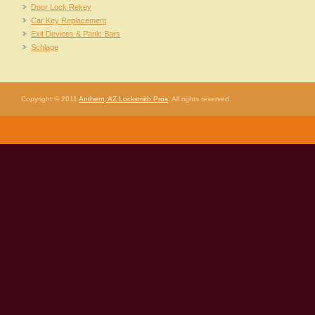
Door Lock Rekey
Car Key Replacement
Exit Devices & Panic Bars
Schlage
Copyright © 2011
Anthem, AZ Locksmith Pros
. All rights reserved.