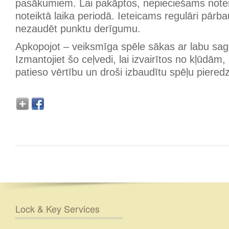
pasākumiem. Lai pakāptos, nepieciešams notei
noteiktā laika periodā. Ieteicams regulāri pārb
nezaudēt punktu derīgumu.
Apkopojot – veiksmīga spēle sākas ar labu sa
Izmantojiet šo ceļvedi, lai izvairītos no kļūdām
patieso vērtību un droši izbaudītu spēļu pieredz
Lock & Key Services